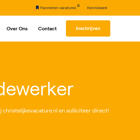
0
Favorieten vacatures
Kennisbank
Inschrijven
Over Ons
Contact
rhaal
Partners
dewerker
hristelijkevacature.nl en solliciteer direct!