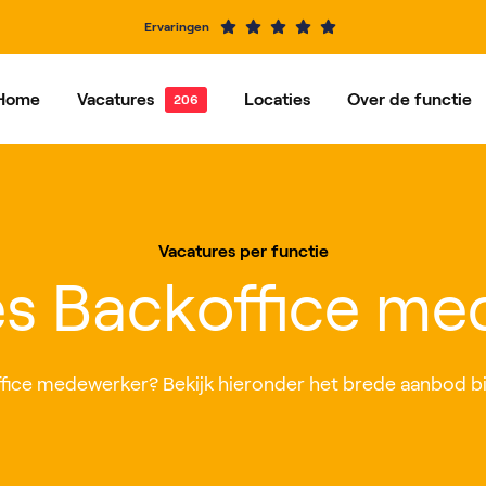
Ervaringen
Home
Vacatures
Locaties
Over de functie
e vacatures
Dordrecht
Vacatures per functie
Hardinxveld-Giessendam
Ons ve
Alblasserdam
Barendrecht
Vacatures per functie
IJsselstein
Rotterdam
es Backoffice me
Roosendaal
Nieuwegein
fice medewerker? Bekijk hieronder het brede aanbod bij c