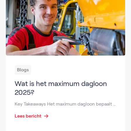
Blogs
Wat is het maximum dagloon
2025?
Key Takeaways Het maximum dagloon bepaalt de hoogte van je WW-, WIA- of Ziektewet-uitkering via het UWV. In 2025 is het maximum dagloon verhoogd naar € 276,77 per dag en € 6.084,45 per maand. Dit bedrag is van invloed op je uitkering bij inkomensverlies, vooral voor hogere inkomens. Het maximum dagloon wordt jaarlijks aangepast aan […]
Lees bericht