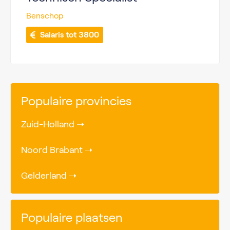
Benschop
 Salaris tot 3800
Populaire provincies
Zuid-Holland ➝
Noord Brabant ➝
Gelderland ➝
Populaire plaatsen