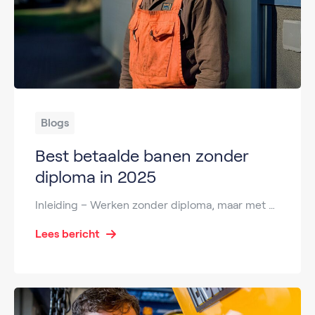
Blogs
Best betaalde banen zonder
diploma in 2025
Inleiding – Werken zonder diploma, maar met goed salaris Veel mensen denken dat je alleen met een diploma goed kunt verdienen, maar dat is allang achterhaald. In 2025 zijn er volop best betaalde banen zonder diploma, vooral in sectoren zoals productie, logistiek, bouw, metaal en mechatronica. Deze sectoren kampen met personeelstekorten, waardoor werkgevers bereid zijn […]
Lees bericht