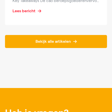
Key Takeaways De cao beroepsgoederenvervoer 2025 bepaalt salarissen en arbeidsvoorwaarden voor tienduizenden werknemers in transport en logistiek. Er zijn duidelijke loonschalen en structurele loonsverhogingen afgesproken. De cao biedt zekerheid over toeslagen, werktijden, rusttijden en vergoedingen. Werknemers zoals vrachtwagenchauffeurs, heftruckchauffeurs en logistiek medewerkers profiteren direct van verbeterde inkomens en arbeidsvoorwaarden. Voor werkgevers betekent de cao stijgende […]
Lees bericht
Bekijk alle artikelen