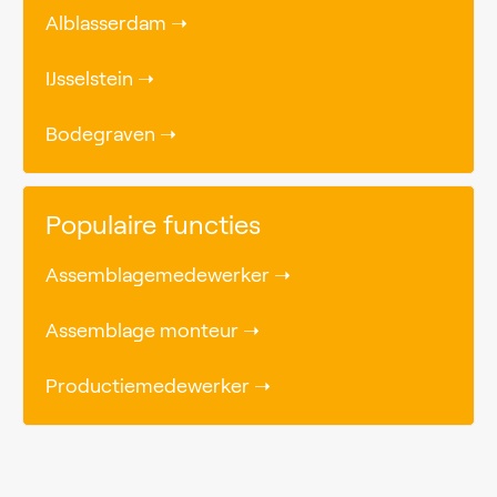
Alblasserdam ➝
IJsselstein ➝
Bodegraven ➝
Populaire functies
Assemblagemedewerker ➝
Assemblage monteur ➝
Productiemedewerker ➝