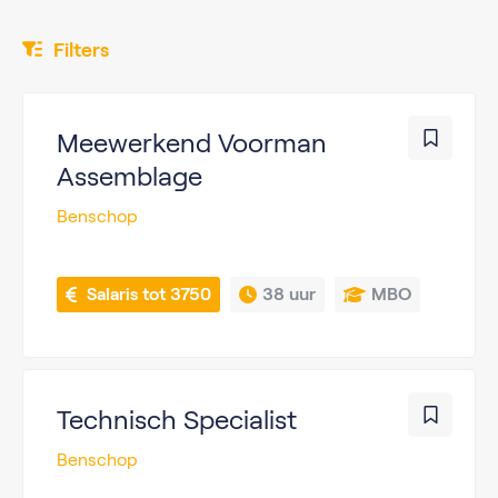
Filters
Meewerkend Voorman
Assemblage
Benschop
 Salaris tot 3750
38 uur
MBO
Technisch Specialist
Benschop