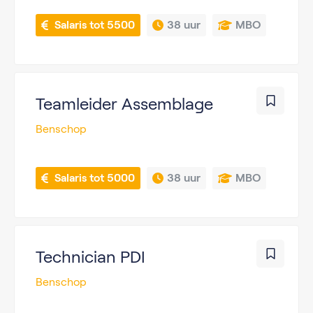
 Salaris tot 5500
38 uur
MBO
Teamleider Assemblage
Benschop
 Salaris tot 5000
38 uur
MBO
Technician PDI
Benschop