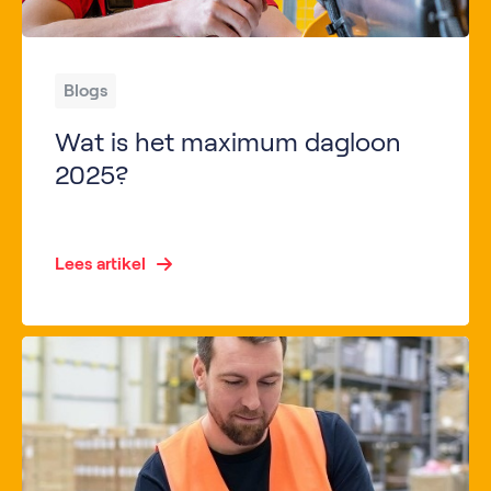
Blogs
Wat is het maximum dagloon
2025?
Key Takeaways Het maximum dagloon bepaalt de hoogte van je WW-, WIA- of Ziektewet-uitkering via het UWV. In 2025 is het maximum dagloon verhoogd naar € 276,77 per dag en € 6.084,45 per maand. Dit bedrag is van invloed op je uitkering bij inkomensverlies, vooral voor hogere inkomens. Het maximum dagloon wordt jaarlijks aangepast aan […]
Lees artikel