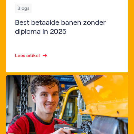
Blogs
Best betaalde banen zonder
diploma in 2025
Inleiding – Werken zonder diploma, maar met goed salaris Veel mensen denken dat je alleen met een diploma goed kunt verdienen, maar dat is allang achterhaald. In 2025 zijn er volop best betaalde banen zonder diploma, vooral in sectoren zoals productie, logistiek, bouw, metaal en mechatronica. Deze sectoren kampen met personeelstekorten, waardoor werkgevers bereid zijn […]
Lees artikel