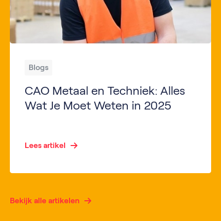
Blogs
CAO Metaal en Techniek: Alles
Wat Je Moet Weten in 2025
De CAO (Collectieve Arbeidsovereenkomst) Metaal en Techniek heeft een belangrijke rol in het regelen van de arbeidsomstandigheden, lonen en rechten van werknemers in de metaal- en technieksector. In 2025 zullen er verschillende veranderingen plaatsvinden die zowel voor werknemers als werkgevers aanzienlijke gevolgen kunnen hebben. Dit artikel biedt een diepgaand overzicht van de CAO Metaal en […]
Lees artikel
Bekijk alle artikelen