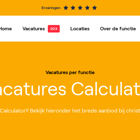
Ervaringen
Home
Vacatures
Locaties
Over de functie
e vacatures
Dordrecht
Vacatures per functie
Hardinxveld-Giessendam
Ons ve
Alblasserdam
Barendrecht
Vacatures per functie
IJsselstein
Rotterdam
catures Calcula
Roosendaal
Nieuwegein
Calculator? Bekijk hieronder het brede aanbod bij christe