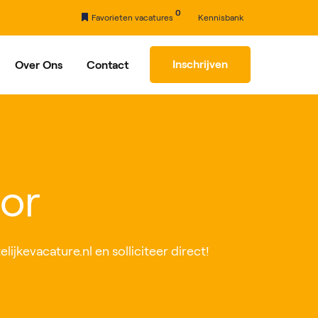
0
Favorieten vacatures
Kennisbank
Inschrijven
Over Ons
Contact
rhaal
Partners
tor
lijkevacature.nl en solliciteer direct!