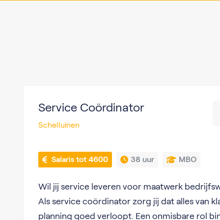
Service Coördinator
Schelluinen
 Salaris tot 4600
38 uur
MBO
Wil jij service leveren voor maatwerk bedrijf
Als service coördinator zorg jij dat alles van k
planning goed verloopt. Een onmisbare rol bi