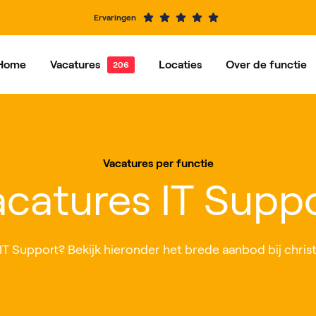
Ervaringen
Home
Vacatures
Locaties
Over de functie
e vacatures
Dordrecht
Vacatures per functie
Hardinxveld-Giessendam
Ons ve
Alblasserdam
Barendrecht
Vacatures per functie
IJsselstein
Rotterdam
catures IT Supp
Roosendaal
Nieuwegein
IT Support? Bekijk hieronder het brede aanbod bij christe