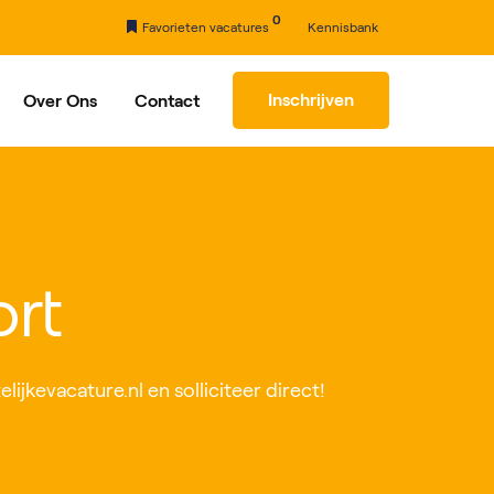
0
Favorieten vacatures
Kennisbank
Inschrijven
Over Ons
Contact
rhaal
Partners
ort
lijkevacature.nl en solliciteer direct!