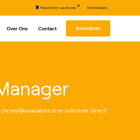
0
Favorieten vacatures
Kennisbank
Inschrijven
Over Ons
Contact
rhaal
Partners
 Manager
ristelijkevacature.nl en solliciteer direct!