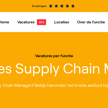
Ervaringen
Home
Vacatures
Locaties
Over de functie
e vacatures
Dordrecht
Vacatures per functie
Hardinxveld-Giessendam
Ons ve
Alblasserdam
Barendrecht
Vacatures per functie
IJsselstein
Rotterdam
es Supply Chain
Roosendaal
Nieuwegein
y Chain Manager? Bekijk hieronder het brede aanbod bij ch