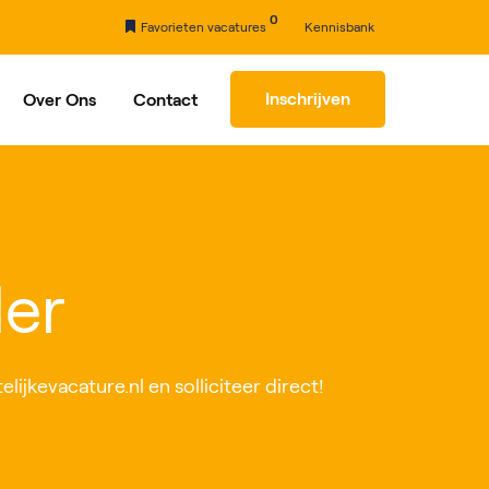
0
Favorieten vacatures
Kennisbank
Inschrijven
Over Ons
Contact
rhaal
Partners
der
lijkevacature.nl en solliciteer direct!