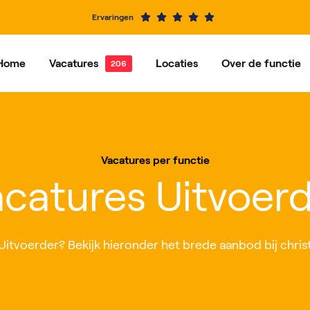
Ervaringen
Home
Vacatures
Locaties
Over de functie
e vacatures
Dordrecht
Vacatures per functie
Hardinxveld-Giessendam
Ons ve
Alblasserdam
Barendrecht
Vacatures per functie
IJsselstein
Rotterdam
catures Uitvoer
Roosendaal
Nieuwegein
Uitvoerder? Bekijk hieronder het brede aanbod bij christe