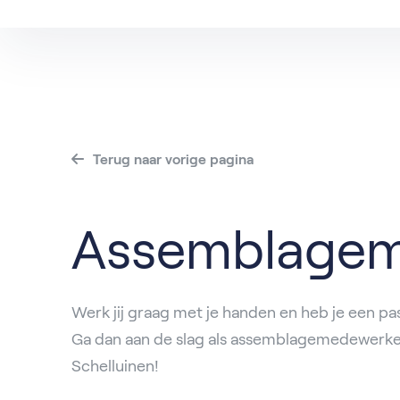
Alle vacatures
Dordrech
Va
Alblasse
IJsselstei
Roosenda
Terug naar vorige pagina
Assemblagem
Werk jij graag met je handen en heb je een pa
Ga dan aan de slag als assemblagemedewerke
Schelluinen!