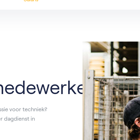
t
catures per functie
Hardinxveld-Giessendam
Ons verhaal
Partner
rdam
Barendrecht
n
Rotterdam
al
Nieuwegein
edewerker
ssie voor techniek?
r dagdienst in