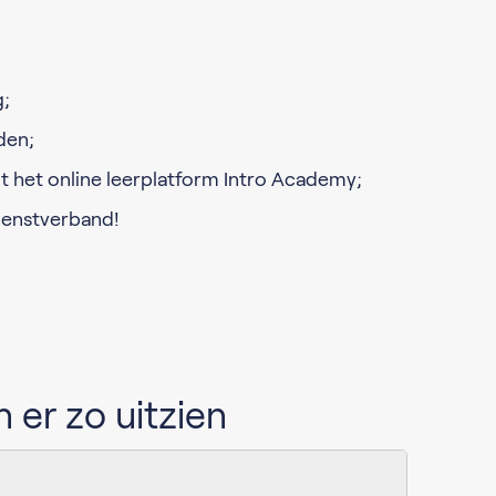
g;
den;
t het online leerplatform Intro Academy;
dienstverband!
 er zo uitzien