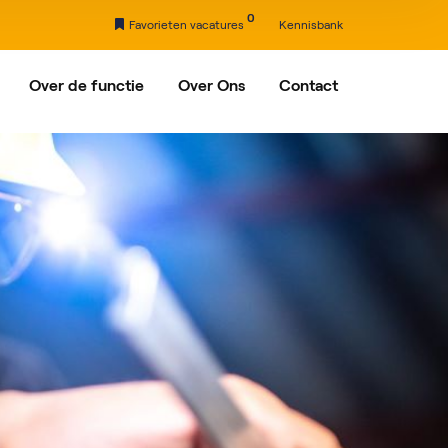
0
Favorieten vacatures
Kennisbank
Over de functie
Over Ons
Contact
nxveld-Giessendam
Ons verhaal
Partners
drecht
rdam
egein