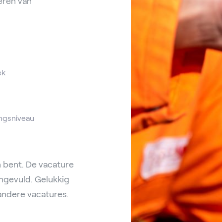
eren van
ek
ngsniveau
 bent. De vacature
ingevuld. Gelukkig
andere vacatures.