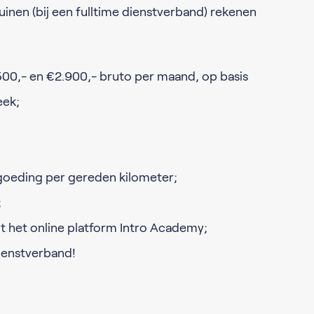
luinen (bij een fulltime dienstverband) rekenen
.500,- en €2.900,- bruto per maand, op basis
eek;
goeding per gereden kilometer;
;
t het online platform Intro Academy;
dienstverband!