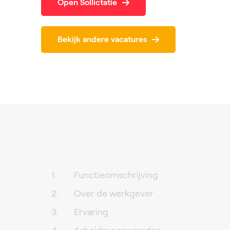
Open Sollictatie
Bekijk andere vacatures
Functieomschrijving
Over de werkgever
Ervaring