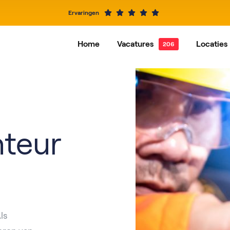
Ervaringen
Home
Vacatures
Locaties
Alle vacatures
Dordrecht
Vacatures per functie
Hardi
Alblasserdam
Baren
IJsselstein
Rotte
nteur
Roosendaal
Nieuw
ls