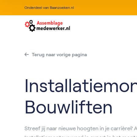
Onderdeel van Baanzoeken.nl
Terug naar vorige pagina
Installatiemo
Bouwliften
Streef jij naar nieuwe hoogten in je carrière? A