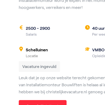
Installatiemonteur word je expert in het mont
hoogwerkers, verreikers en meer!
2500 - 2900
40 uur
Salaris
Per we
Schelluinen
VMBO
Locatie
Opleidi
Vacature ingevuld
Leuk dat je op onze website terecht gekomen
van Installatiemonteur Bouwliften is helaas al 
hebben we bij christelijkevacature.nl genoeg 