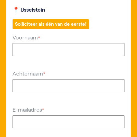
📍 IJsselstein
Solliciteer als één van de eerste!
Voornaam
*
Achternaam
*
E-mailadres
*