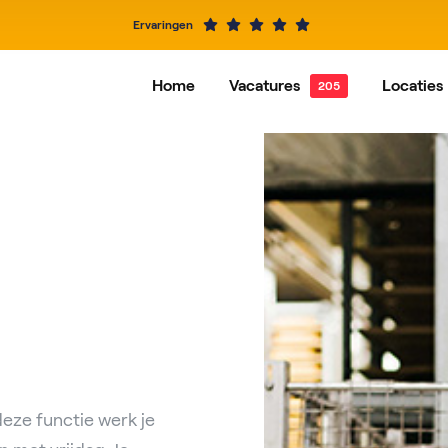
Ervaringen
Home
Vacatures
Locaties
Alle vacatures
Dordrecht
Vacatures per functie
Hardi
Alblasserdam
Baren
IJsselstein
Rotte
Roosendaal
Nieuw
deze functie werk je