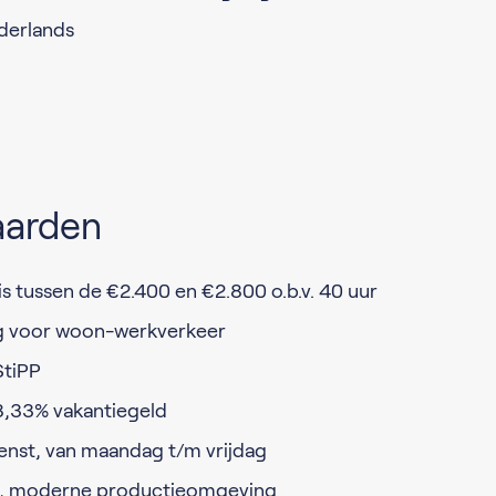
ederlands
aarden
s tussen de €2.400 en €2.800 o.b.v. 40 uur
g voor woon-werkverkeer
StiPP
8,33% vakantiegeld
ienst, van maandag t/m vrijdag
e, moderne productieomgeving