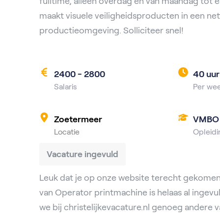
fulltime, alleen overdag en van maandag tot e
maakt visuele veiligheidsproducten in een n
productieomgeving. Solliciteer snel!
2400 - 2800
40 uur
Salaris
Per we
Zoetermeer
VMBO
Locatie
Opleidi
Vacature ingevuld
Leuk dat je op onze website terecht gekomen
van Operator printmachine is helaas al ingev
we bij christelijkevacature.nl genoeg andere v