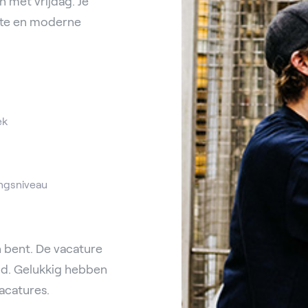
n met vrijdag. Je
ette en moderne
ek
ngsniveau
 bent. De vacature
uld. Gelukkig hebben
acatures.