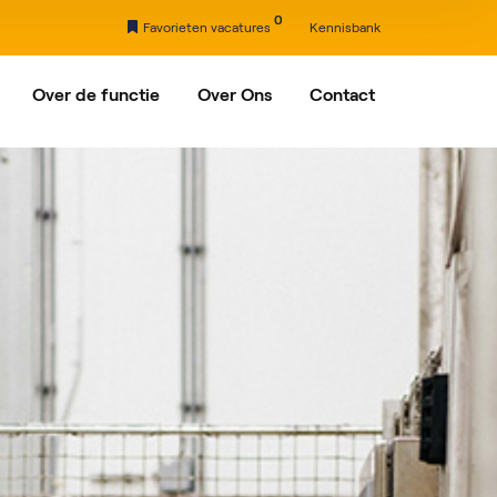
0
Favorieten vacatures
Kennisbank
Over de functie
Over Ons
Contact
nxveld-Giessendam
Ons verhaal
Partners
drecht
rdam
egein