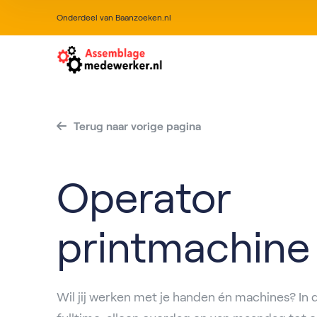
Onderdeel van Baanzoeken.nl
Terug naar vorige pagina
Operator
printmachine
Wil jij werken met je handen én machines? In 