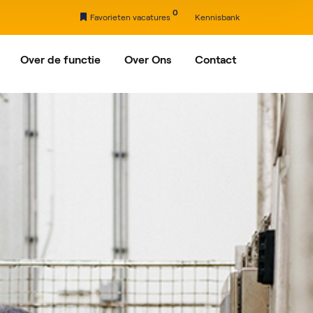
0
Favorieten vacatures
Kennisbank
Over de functie
Over Ons
Contact
nxveld-Giessendam
Ons verhaal
Partners
drecht
rdam
egein