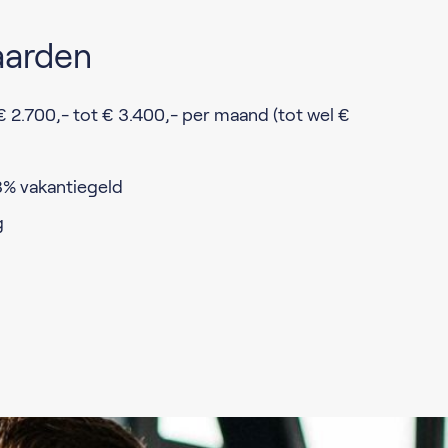
aarden
 € 2.700,- tot € 3.400,- per maand (tot wel €
3% vakantiegeld
g