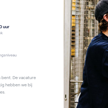
0 uur
ek
ngsniveau
 bent. De vacature
kig hebben we bij
es.