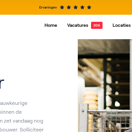
Ervaringen
Home
Vacatures
Locaties
Alle vacatures
Dordrecht
Vacatures per functie
Hardi
Alblasserdam
Baren
IJsselstein
Rotte
r
Roosendaal
Nieuw
 nauwkeurige
binnen de
en zet vandaag nog
bouwer. Solliciteer