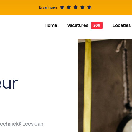
Ervaringen
Home
Vacatures
Locaties
Alle vacatures
Dordrecht
Vacatures per functie
Hardi
Alblasserdam
Baren
IJsselstein
Rotte
eur
Roosendaal
Nieuw
 techniek? Lees dan