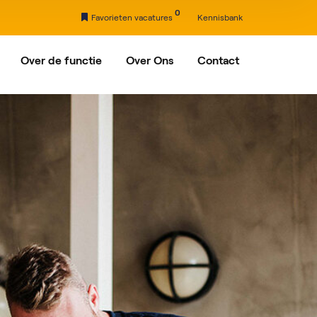
0
Favorieten vacatures
Kennisbank
Over de functie
Over Ons
Contact
nxveld-Giessendam
Ons verhaal
Partners
drecht
rdam
egein