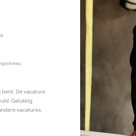
ek
ngsniveau
 bent. De vacature
vuld. Gelukkig
andere vacatures.