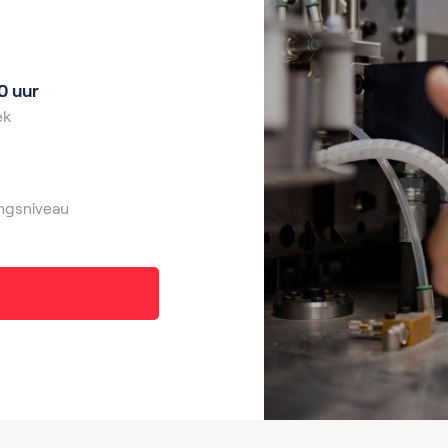
0 uur
ek
ngsniveau