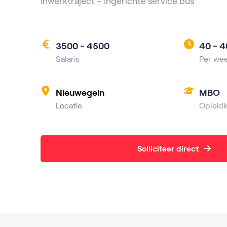
inwerktraject – Ingerichte service bus
3500 - 4500
40 -
4
Salaris
Per we
Nieuwegein
MBO
Locatie
Opleidi
Solliciteer direct