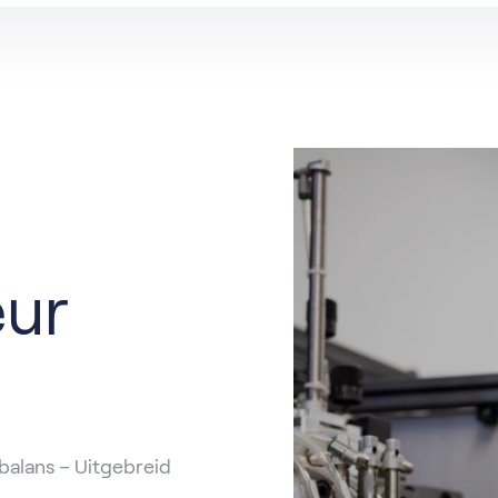
t
catures per functie
Hardinxveld-Giessendam
Ons verhaal
Partner
rdam
Barendrecht
n
Rotterdam
al
Nieuwegein
eur
balans – Uitgebreid