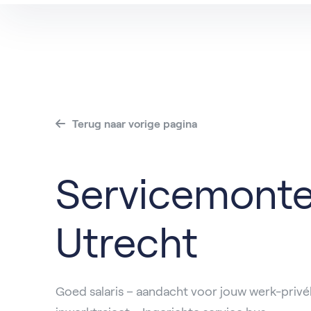
Alle vacatures
Dordrech
Va
Alblasse
IJsselstei
Roosenda
Terug naar vorige pagina
Servicemont
Utrecht
Goed salaris – aandacht voor jouw werk-privé