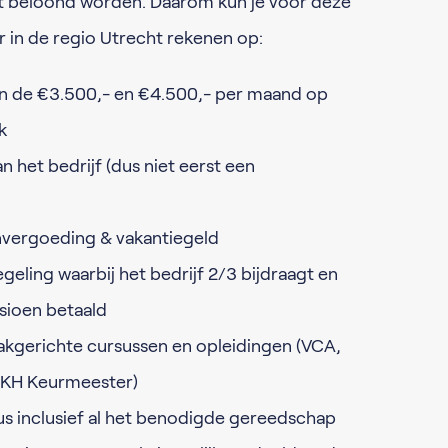
t beloond worden. Daarom kun je voor deze
 in de regio Utrecht rekenen op:
en de €3.500,- en €4.500,- per maand op
k
n het bedrijf (dus niet eerst een
envergoeding & vakantiegeld
eling waarbij het bedrijf 2/3 bijdraagt en
sioen betaald
akgerichte cursussen en opleidingen (VCA,
EKH Keurmeester)
bus inclusief al het benodigde gereedschap