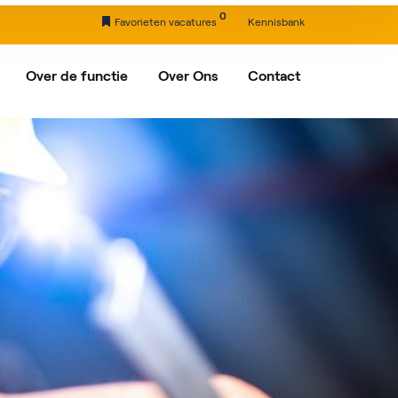
0
Favorieten vacatures
Kennisbank
Over de functie
Over Ons
Contact
nxveld-Giessendam
Ons verhaal
Partners
drecht
rdam
egein