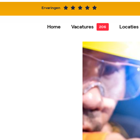
Ervaringen
Home
Vacatures
Locaties
Alle vacatures
Dordrecht
Vacatures per functie
Hardi
Alblasserdam
Baren
IJsselstein
Rotte
Roosendaal
Nieuw