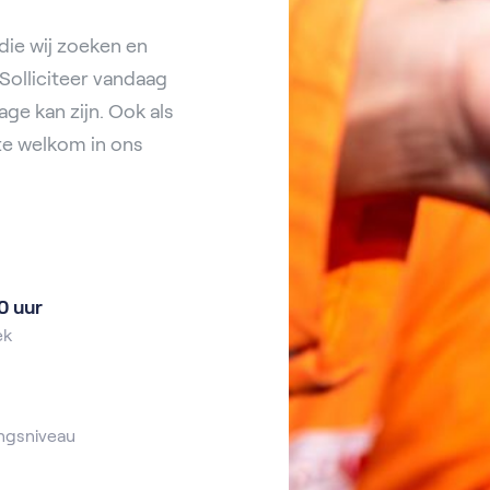
die wij zoeken en
Solliciteer vandaag
ge kan zijn. Ook als
te welkom in ons
0 uur
ek
ngsniveau