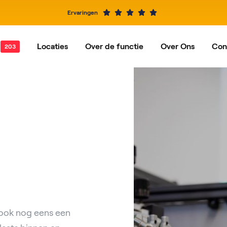
Ervaringen
Locaties
Over de functie
Over Ons
Con
t
catures per functie
Hardinxveld-Giessendam
Ons verhaal
Partner
rdam
Barendrecht
n
Rotterdam
al
Nieuwegein
ook nog eens een