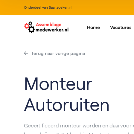
Onderdeel van Baanzoeken.nl
Home
Vacatures
Alle vacatures
Dordrech
Va
Terug naar vorige pagina
Alblasse
IJsselstei
Monteur
Roosenda
Autoruiten
Gecertificeerd monteur worden en daarvoor 