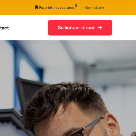
0
Favorieten vacatures
Kennisbank
Solliciteer direct
tact
s