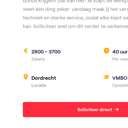
bonus krijgen? Dat kan hier! Je stapt de werkp
weet één ding zeker: vandaag maak jij het ver
techniek en sterke service, zodat elke klant w
kan. Solliciteer snel om dit verder te verkenn
2800 - 3700
40 uur
Salaris
Per we
Dordrecht
VMBO
Locatie
Opleidi
Solliciteer direct