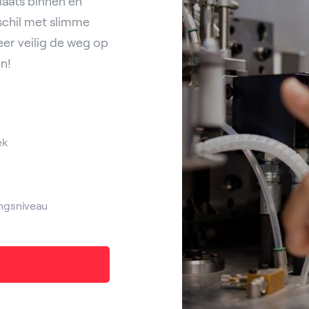
laats binnen en
schil met slimme
eer veilig de weg op
en!
ek
ngsniveau