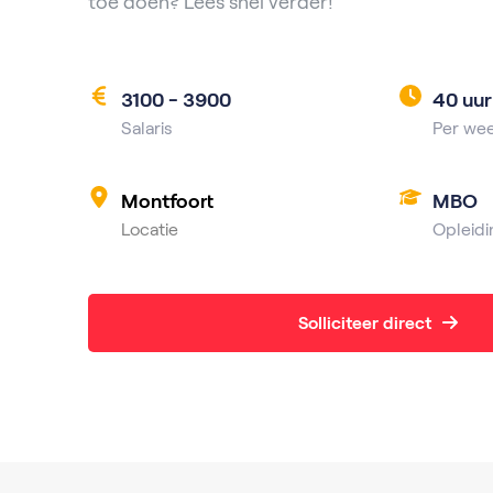
toe doen? Lees snel verder!
3100 - 3900
40 uur
Salaris
Per we
Montfoort
MBO
Locatie
Opleidi
Solliciteer direct