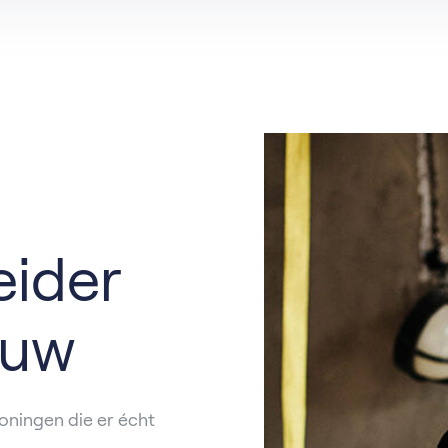
t
catures per functie
Hardinxveld-Giessendam
Ons verhaal
Partner
rdam
Barendrecht
n
Rotterdam
al
Nieuwegein
ider
ouw
oningen die er écht