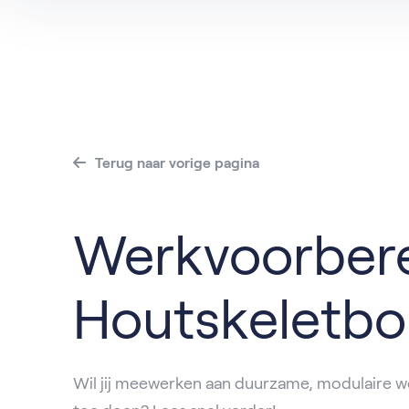
Alle vacatures
Dordrech
Va
Alblasse
IJsselstei
Roosenda
Terug naar vorige pagina
Werkvoorbere
Houtskeletb
Wil jij meewerken aan duurzame, modulaire w