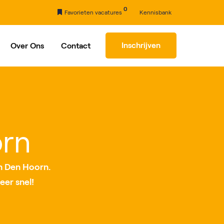
0
Favorieten vacatures
Kennisbank
Inschrijven
Over Ons
Contact
rhaal
Partners
orn
n Den Hoorn.
eer snel!