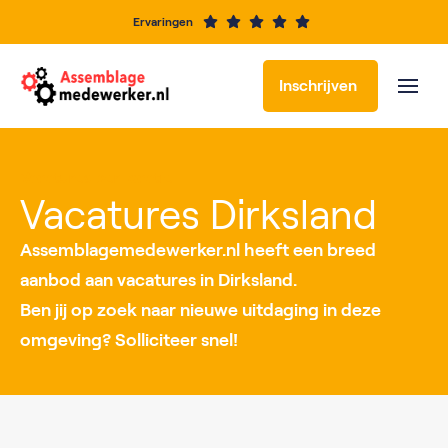
Ervaringen
Inschrijven
Vacatures per locatie
Vacatures Dirksland
Assemblagemedewerker.nl heeft een breed
aanbod aan vacatures in Dirksland.
Ben jij op zoek naar nieuwe uitdaging in deze
omgeving? Solliciteer snel!