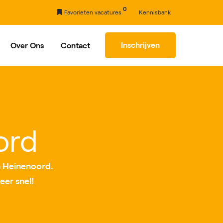
0
Favorieten vacatures
Kennisbank
Inschrijven
Over Ons
Contact
rhaal
Partners
ord
n Heinenoord.
eer snel!