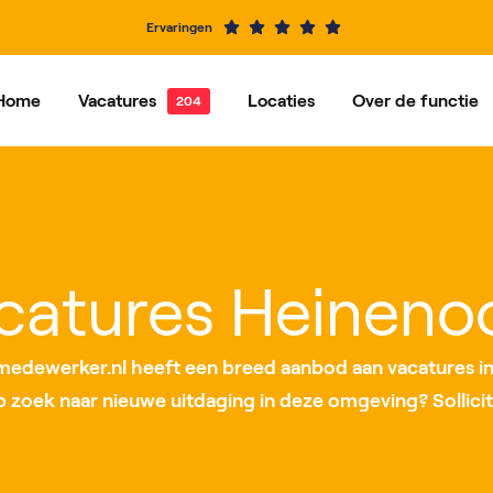
Ervaringen
Home
Vacatures
Locaties
Over de functie
e vacatures
Dordrecht
Vacatures per functie
Hardinxveld-Giessendam
Ons ve
Alblasserdam
Barendrecht
Vacatures per locatie
IJsselstein
Rotterdam
catures Heineno
Roosendaal
Nieuwegein
dewerker.nl heeft een breed aanbod aan vacatures i
op zoek naar nieuwe uitdaging in deze omgeving? Sollicit