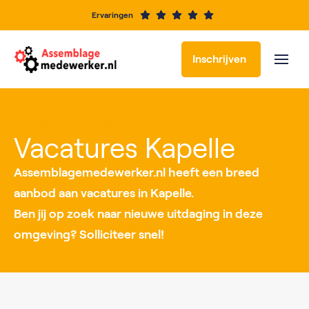
Ervaringen
Inschrijven
Vacatures per locatie
Vacatures Kapelle
Assemblagemedewerker.nl heeft een breed
aanbod aan vacatures in Kapelle.
Ben jij op zoek naar nieuwe uitdaging in deze
omgeving? Solliciteer snel!