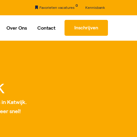
0
Favorieten vacatures
Kennisbank
Inschrijven
Over Ons
Contact
rhaal
Partners
k
in Katwijk.
eer snel!