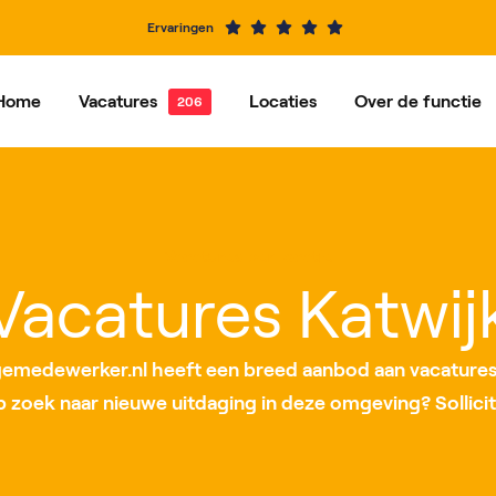
Ervaringen
Home
Vacatures
Locaties
Over de functie
e vacatures
Dordrecht
Vacatures per functie
Hardinxveld-Giessendam
Ons ve
Alblasserdam
Barendrecht
Vacatures per locatie
IJsselstein
Rotterdam
Vacatures Katwij
Roosendaal
Nieuwegein
medewerker.nl heeft een breed aanbod aan vacatures 
op zoek naar nieuwe uitdaging in deze omgeving? Sollicit