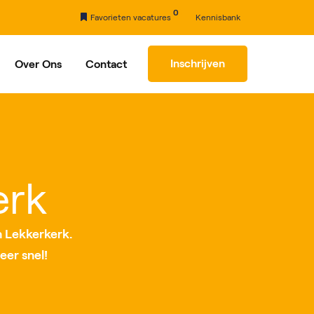
0
Favorieten vacatures
Kennisbank
Inschrijven
Over Ons
Contact
rhaal
Partners
erk
 Lekkerkerk.
eer snel!