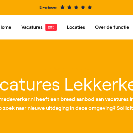
Ervaringen
Home
Vacatures
Locaties
Over de functie
e vacatures
Dordrecht
Vacatures per functie
Hardinxveld-Giessendam
Ons ve
Alblasserdam
Barendrecht
Vacatures per locatie
IJsselstein
Rotterdam
catures Lekkerk
Roosendaal
Nieuwegein
edewerker.nl heeft een breed aanbod aan vacatures in
op zoek naar nieuwe uitdaging in deze omgeving? Sollicit