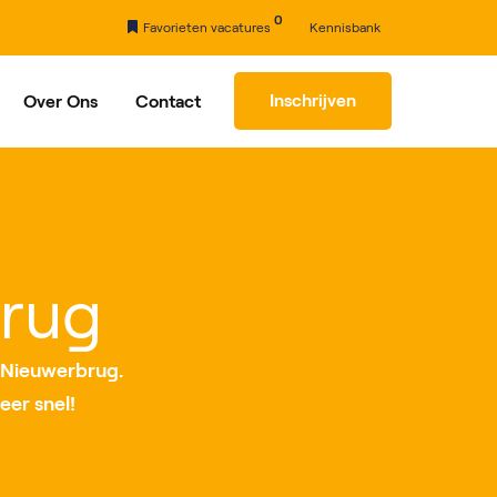
0
Favorieten vacatures
Kennisbank
Inschrijven
Over Ons
Contact
rhaal
Partners
brug
 Nieuwerbrug.
eer snel!