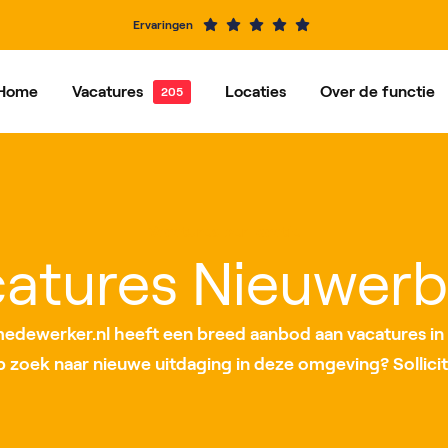
Ervaringen
Home
Vacatures
Locaties
Over de functie
e vacatures
Dordrecht
Vacatures per functie
Hardinxveld-Giessendam
Ons ve
Alblasserdam
Barendrecht
Vacatures per locatie
IJsselstein
Rotterdam
atures Nieuwer
Roosendaal
Nieuwegein
dewerker.nl heeft een breed aanbod aan vacatures in
op zoek naar nieuwe uitdaging in deze omgeving? Sollicit