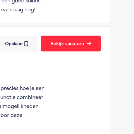
n een goed salaris.
an vandaag nog!
Opslaan
Bekijk vacature
 precies hoe je een
 functie combineer
oeimogelijkheden
 voor deze