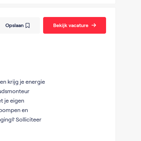
Opslaan
Bekijk vacature
n krijg je energie
oudsmonteur
t je eigen
tepompen en
ging? Solliciteer