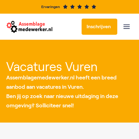
Ervaringen
Inschrijven
Vacatures per locatie
Vacatures Vuren
Assemblagemedewerker.nl heeft een breed
aanbod aan vacatures in Vuren.
Ben jij op zoek naar nieuwe uitdaging in deze
omgeving? Solliciteer snel!