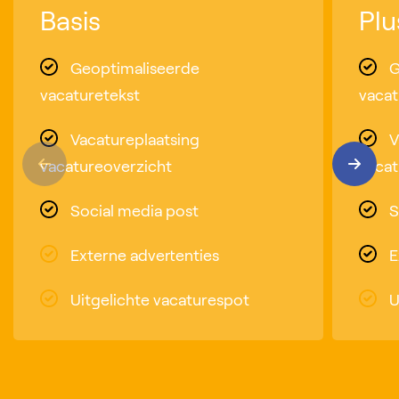
Basis
Plu
Geoptimaliseerde
G
vacaturetekst
vacat
Vacatureplaatsing
V
vacatureoverzicht
vacat
Social media post
S
Externe advertenties
E
Uitgelichte vacaturespot
U