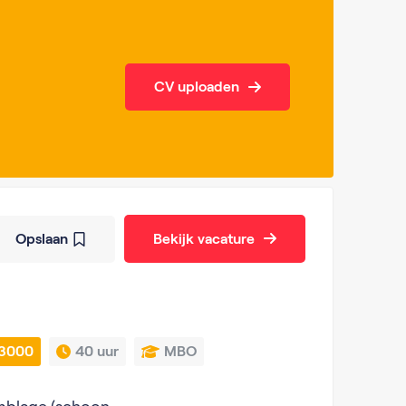
CV uploaden
Opslaan
Bekijk vacature
t 3000
40 uur
MBO