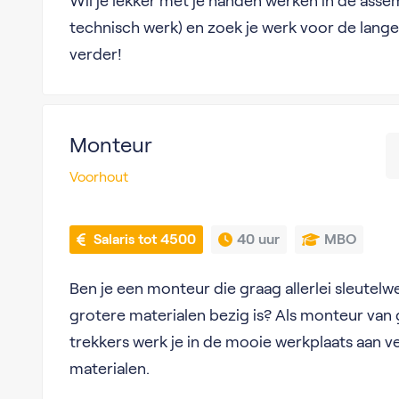
Wil je lekker met je handen werken in de ass
technisch werk) en zoek je werk voor de lange
verder!
Monteur
Voorhout
 Salaris tot 4500
40 uur
MBO
Ben je een monteur die graag allerlei sleutel
grotere materialen bezig is? Als monteur van
trekkers werk je in de mooie werkplaats aan v
materialen.