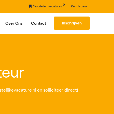
0
Favorieten vacatures
Kennisbank
Inschrijven
Over Ons
Contact
rhaal
Partners
teur
lijkevacature.nl en solliciteer direct!