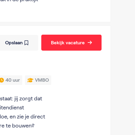
Opslaan
Bekijk vacature
40 uur
VMBO
taat: jij zorgt dat
itendienst
e, en zie je direct
ière te bouwen?