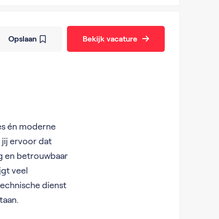
Opslaan
Bekijk vacature
ties én moderne
ij ervoor dat
lig en betrouwbaar
jgt veel
technische dienst
taan.