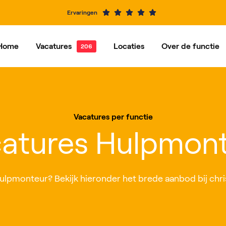
Ervaringen
Home
Vacatures
Locaties
Over de functie
e vacatures
Dordrecht
Vacatures per functie
Hardinxveld-Giessendam
Ons ve
Alblasserdam
Barendrecht
Vacatures per functie
IJsselstein
Rotterdam
atures Hulpmon
Roosendaal
Nieuwegein
Hulpmonteur? Bekijk hieronder het brede aanbod bij christe