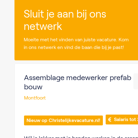
Sluit je aan bij ons
netwerk
Moeite met het vinden van juiste vacature. Kom
in ons netwerk en vind de baan die bij je past!
Assemblage medewerker prefab
bouw
Montfoort
 Salaris to
Nieuw op Christelijkevacature.nl!