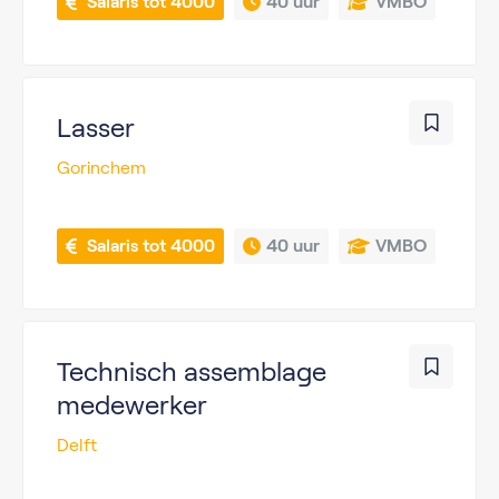
 Salaris tot 4000
40 uur
VMBO
Lasser
Gorinchem
 Salaris tot 4000
40 uur
VMBO
Technisch assemblage
medewerker
Delft