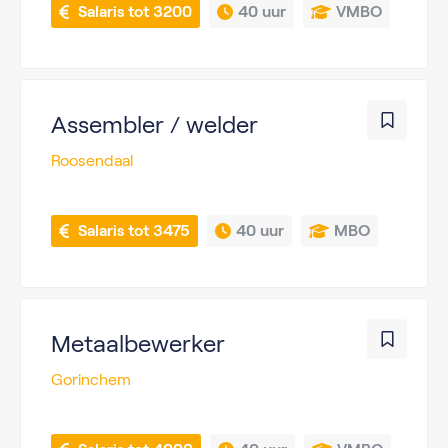
 Salaris tot 3200
40 uur
VMBO
Assembler / welder
Roosendaal
 Salaris tot 3475
40 uur
MBO
Metaalbewerker
Gorinchem