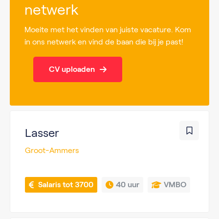
netwerk
Moeite met het vinden van juiste vacature. Kom
in ons netwerk en vind de baan die bij je past!
CV uploaden
Lasser
Groot-Ammers
 Salaris tot 3700
40 uur
VMBO