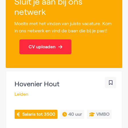
Sluit je aan bij ons
netwerk
Moeite met het vinden van juiste vacature. Kom
in ons netwerk en vind de baan die bij je past!
CV uploaden
Hovenier Hout
Leiden
 Salaris tot 3500
40 uur
VMBO