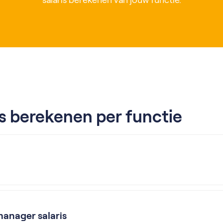
salaris berekenen van jouw functie.
is berekenen per functie
anager salaris