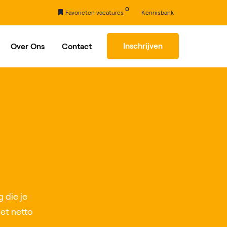
0
Favorieten vacatures
Kennisbank
Inschrijven
Over Ons
Contact
rhaal
Partners
 die je
et netto