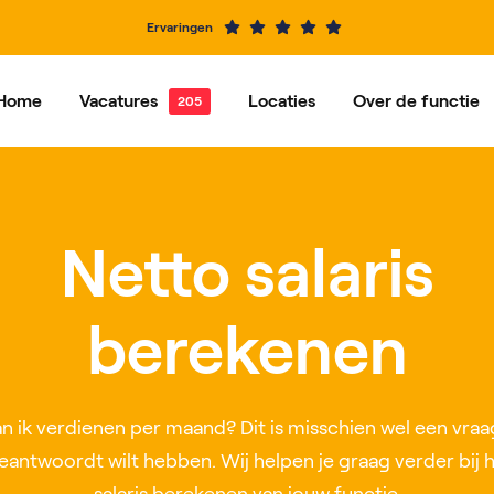
Ervaringen
Home
Vacatures
Locaties
Over de functie
e vacatures
Dordrecht
Vacatures per functie
Hardinxveld-Giessendam
Ons ve
Alblasserdam
Barendrecht
Netto salaris
IJsselstein
Rotterdam
berekenen
Roosendaal
Nieuwegein
n ik verdienen per maand? Dit is misschien wel een vraag
eantwoordt wilt hebben. Wij helpen je graag verder bij h