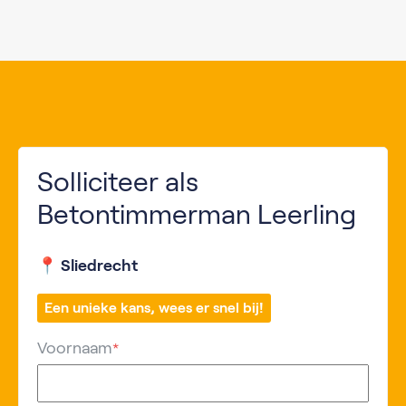
Solliciteer als
Betontimmerman Leerling
📍 Sliedrecht
Een unieke kans, wees er snel bij!
Voornaam
*