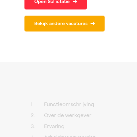
Open Sollictatie
Bekijk andere vacatures
Functieomschrijving
Over de werkgever
Ervaring