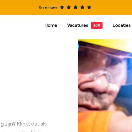
Ervaringen
Home
Vacatures
Locaties
Alle vacatures
Dordrecht
Vacatures per functie
Hardi
Alblasserdam
Baren
IJsselstein
Rotte
Roosendaal
Nieuw
zijn? Klinkt dat als