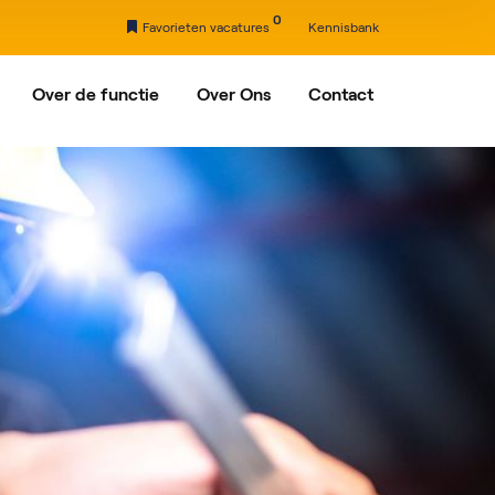
0
Favorieten vacatures
Kennisbank
Over de functie
Over Ons
Contact
nxveld-Giessendam
Ons verhaal
Partners
drecht
rdam
egein