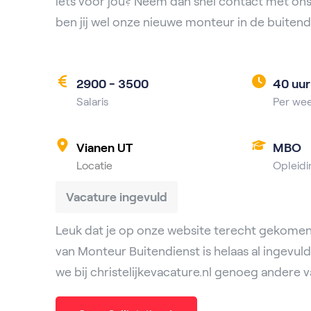
iets voor jou? Neem dan snel contact met ons
ben jij wel onze nieuwe monteur in de buitend
2900 - 3500
40 uur
Salaris
Per we
Vianen UT
MBO
Locatie
Opleidi
Vacature ingevuld
Leuk dat je op onze website terecht gekomen
van Monteur Buitendienst is helaas al ingevul
we bij christelijkevacature.nl genoeg andere v