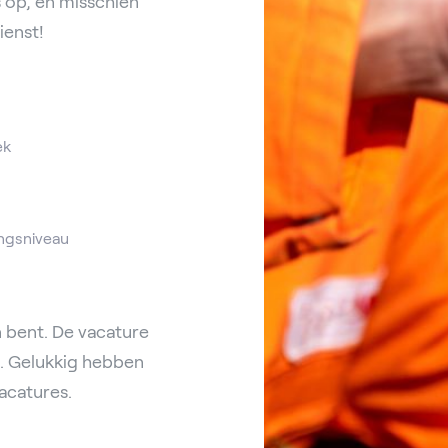
 op, en misschien
ienst!
ek
ngsniveau
 bent. De vacature
d. Gelukkig hebben
acatures.