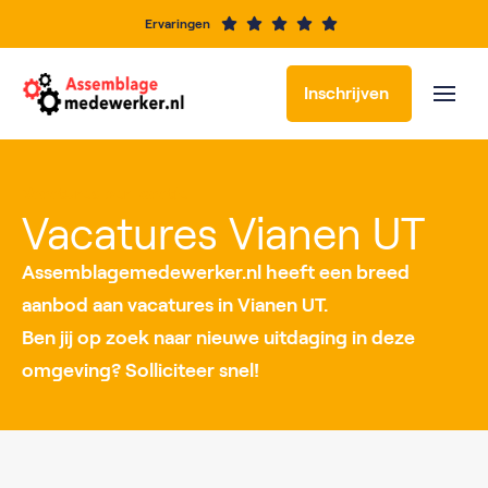
Ervaringen
Inschrijven
Vacatures per locatie
Vacatures Vianen UT
Assemblagemedewerker.nl heeft een breed
aanbod aan vacatures in Vianen UT.
Ben jij op zoek naar nieuwe uitdaging in deze
omgeving? Solliciteer snel!