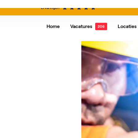
Ervaringen
Home
Vacatures
Locaties
Alle vacatures
Dordrecht
Vacatures per functie
Hardi
Alblasserdam
Baren
IJsselstein
Rotte
Roosendaal
Nieuw