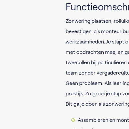
Functieomschr
Zonwering plaatsen, rollu
bevestigen: als monteur bui
werkzaamheden. Je stapt om
met opdrachten mee, en gaa
tweetallen bij particulieren
team zonder vergadercultu
Geen probleem. Als leerling
praktijk. Zo groei je stap 
Dit ga je doen als zonweri
Assembleren en monter