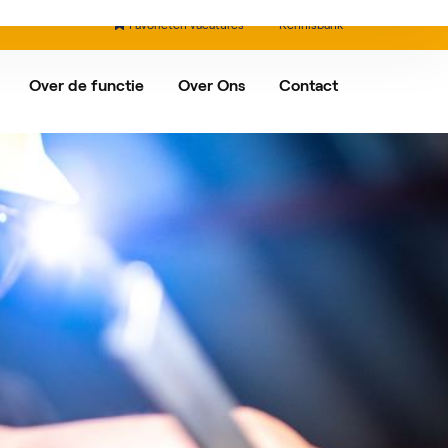
0
Favorieten vacatures
Kennisbank
Over de functie
Over Ons
Contact
nxveld-Giessendam
Ons verhaal
Partners
drecht
rdam
egein