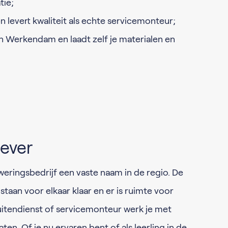
tie;
n levert kwaliteit als echte servicemonteur;
in Werkendam en laadt zelf je materialen en
ever
onweringsbedrijf een vaste naam in de regio. De
 staan voor elkaar klaar en er is ruimte voor
buitendienst of servicemonteur werk je met
aten. Of je nu ervaren bent of als leerling in de