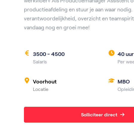
werkvloer? Als Productiemanager Assistent on
productieafdeling en stuur je aan waar nodig. 
verantwoordelijkheid, overzicht en teamspirit.
vandaag nog en groei mee!
3500 - 4500
40 uur
Salaris
Per we
Voorhout
MBO
Locatie
Opleidi
Solliciteer direct