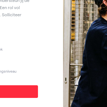
dersteun jij de
Een rol vol
 Solliciteer
ek
ngsniveau