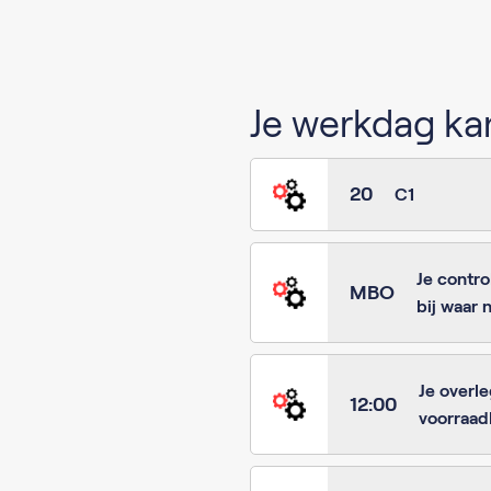
Je werkdag kan
20
C1
Je contro
MBO
bij waar 
Je overl
12:00
voorraa