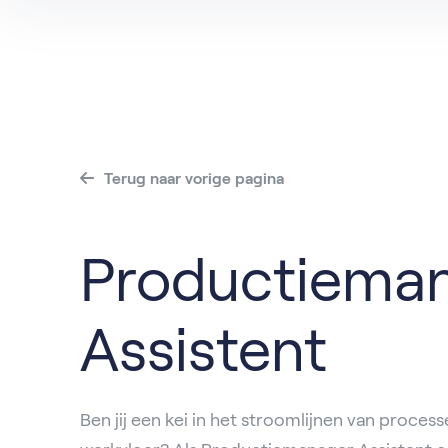
Alle vacatures
Dordrech
Va
Alblasse
IJsselstei
Roosenda
Terug naar vorige pagina
Productiema
Assistent
Ben jij een kei in het stroomlijnen van proces