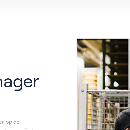
t
catures per functie
Hardinxveld-Giessendam
Ons verhaal
Partner
rdam
Barendrecht
n
Rotterdam
al
Nieuwegein
nager
sen op de