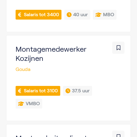
 Salaris tot 3400
40 uur
MBO
Montagemedewerker
Kozijnen
Gouda
 Salaris tot 3100
37.5 uur
VMBO