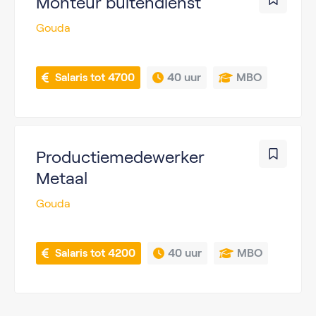
Monteur buitendienst
Gouda
 Salaris tot 4700
40 uur
MBO
Productiemedewerker
Metaal
Gouda
 Salaris tot 4200
40 uur
MBO