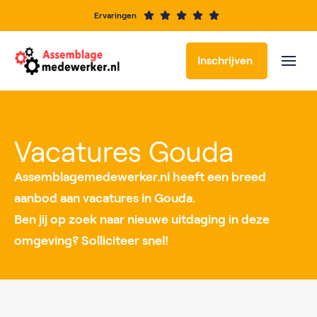
Ervaringen
Inschrijven
Vacatures per locatie
Vacatures Gouda
Assemblagemedewerker.nl heeft een breed
aanbod aan vacatures in Gouda.
Ben jij op zoek naar nieuwe uitdaging in deze
omgeving? Solliciteer snel!