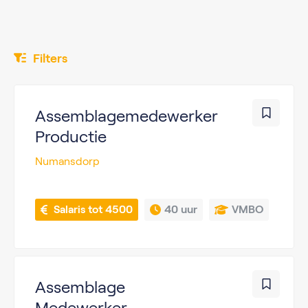
Filters
Assemblagemedewerker
Productie
Numansdorp
 Salaris tot 4500
40 uur
VMBO
Assemblage
Medewerker