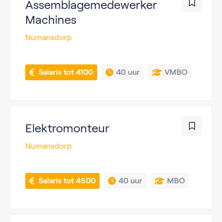
Assemblagemedewerker
Machines
Numansdorp
 Salaris tot 4100
40 uur
VMBO
Elektromonteur
Numansdorp
 Salaris tot 4500
40 uur
MBO