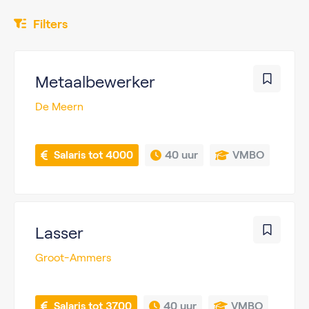
Filters
Metaalbewerker
De Meern
 Salaris tot 4000
40 uur
VMBO
Lasser
Groot-Ammers
 Salaris tot 3700
40 uur
VMBO