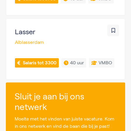
Lasser
Alblasserdam
 Salaris tot 3300
40 uur
VMBO
Sluit je aan bij ons
netwerk
Moeite met het vinden van juiste vacature. Kom
in ons netwerk en vind de baan die bij je past!