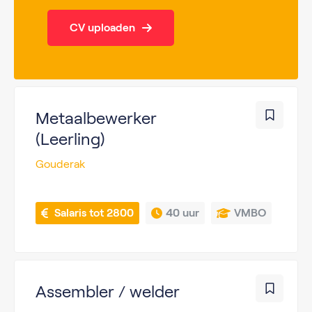
CV uploaden
Metaalbewerker
(Leerling)
Gouderak
 Salaris tot 2800
40 uur
VMBO
Assembler / welder