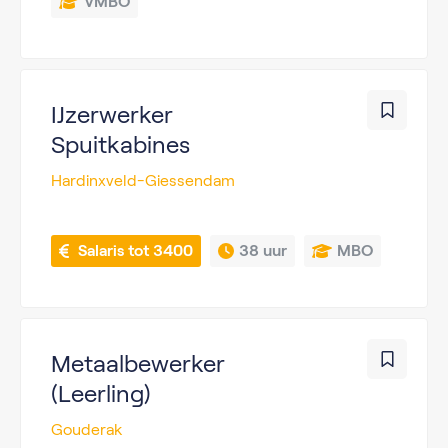
VMBO
IJzerwerker
Spuitkabines
Hardinxveld-Giessendam
 Salaris tot 3400
38 uur
MBO
Metaalbewerker
(Leerling)
Gouderak