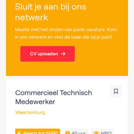
Sluit je aan bij ons
netwerk
Moeite met het vinden van juiste vacature. Kom
in ons netwerk en vind de baan die bij je past!
CV uploaden
Commercieel Technisch
Medewerker
Waardenburg
 Salaris tot 5000
40 uur
MBO