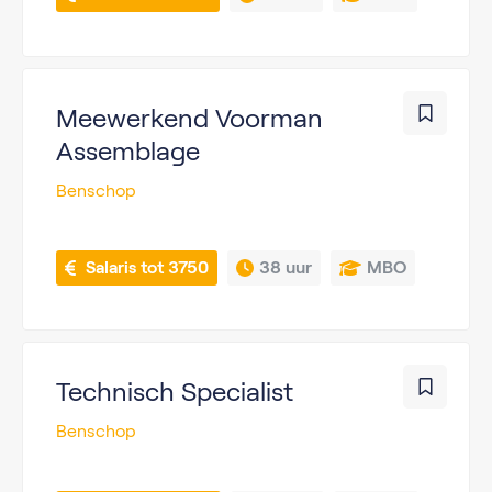
Meewerkend Voorman
Assemblage
Benschop
 Salaris tot 3750
38 uur
MBO
Technisch Specialist
Benschop