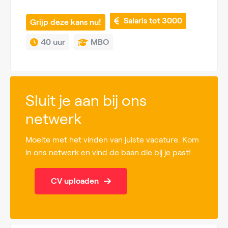
 Salaris tot 3000
Grijp deze kans nu!
40 uur
MBO
Sluit je aan bij ons
netwerk
Moeite met het vinden van juiste vacature. Kom
in ons netwerk en vind de baan die bij je past!
CV uploaden