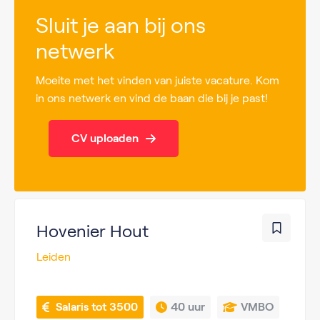
Sluit je aan bij ons
netwerk
Moeite met het vinden van juiste vacature. Kom
in ons netwerk en vind de baan die bij je past!
CV uploaden
Hovenier Hout
Leiden
 Salaris tot 3500
40 uur
VMBO