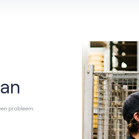
t
catures per functie
Hardinxveld-Giessendam
Ons verhaal
Partner
rdam
Barendrecht
n
Rotterdam
al
Nieuwegein
aan
een probleem.