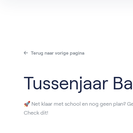
Alle vacatures
Dordrech
Va
Alblasse
IJsselstei
Roosenda
Terug naar vorige pagina
Tussenjaar B
🚀 Net klaar met school en nog geen plan? G
Check dit!