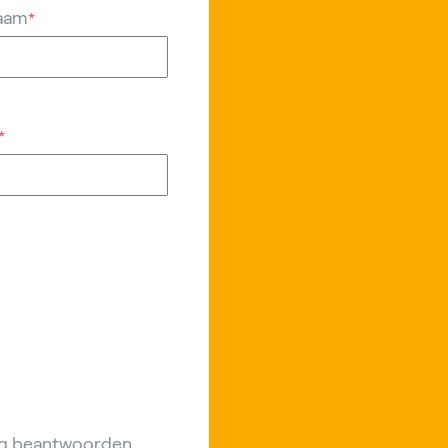
aam
*
*
ing beantwoorden.