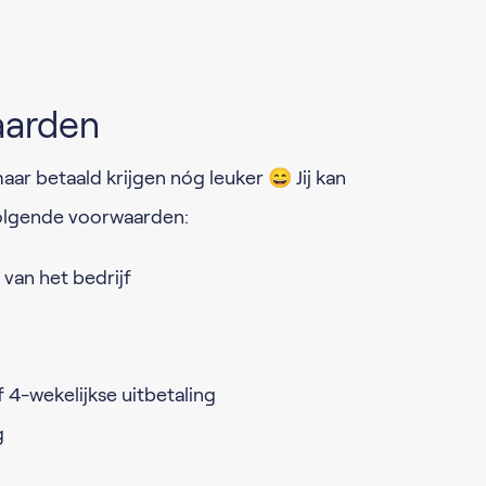
aarden
aar betaald krijgen nóg leuker 😄 Jij kan
olgende voorwaarden:
 van het bedrijf
f 4-wekelijkse uitbetaling
g