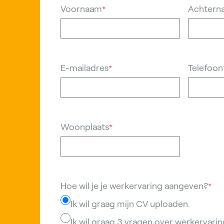
Voornaam
Achtern
*
E-mailadres
Telefoon
*
Woonplaats
*
Hoe wil je je werkervaring aangeven?
*
Ik wil graag mijn CV uploaden.
Ik wil graag 3 vragen over werkervar