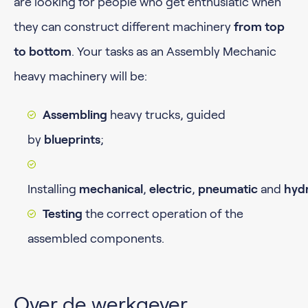
are looking for people who get enthusiatic when
they can construct different machinery
from top
to bottom
. Your tasks as an Assembly Mechanic
heavy machinery will be:
Assembling
heavy trucks, guided
by
blueprints
;
Installing
mechanical
,
electric
,
pneumatic
and
hyd
Testing
the correct operation of the
assembled components.
Over de werkgever