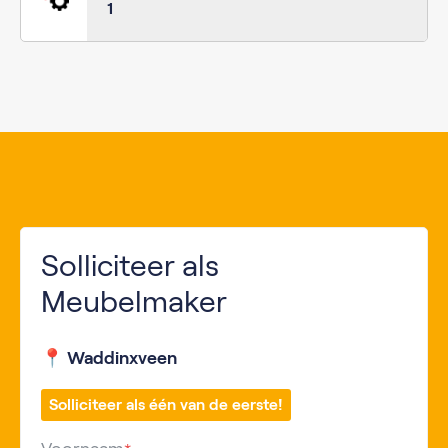
1
Solliciteer als
Meubelmaker
📍 Waddinxveen
Solliciteer als één van de eerste!