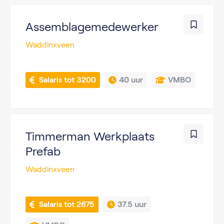
Assemblagemedewerker
Waddinxveen
 Salaris tot 3200
40 uur
VMBO
Timmerman Werkplaats
Prefab
Waddinxveen
 Salaris tot 2675
37.5 uur