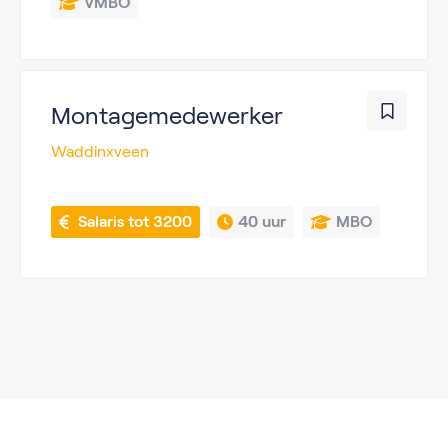
VMBO
Montagemedewerker
Waddinxveen
 Salaris tot 3200
40 uur
MBO