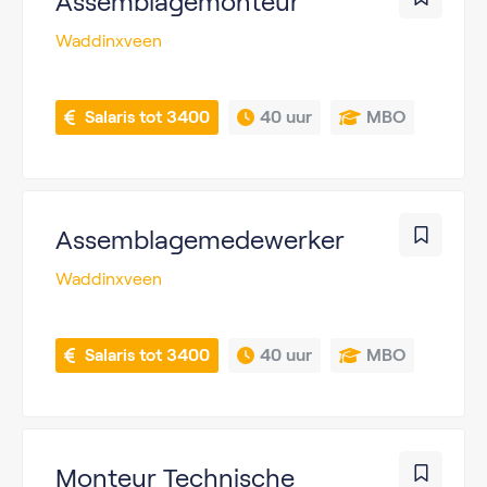
Assemblagemonteur
Waddinxveen
 Salaris tot 3400
40 uur
MBO
Assemblagemedewerker
Waddinxveen
 Salaris tot 3400
40 uur
MBO
Monteur Technische