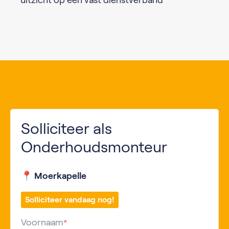
uitzicht op een vast dienstverband
Solliciteer als
Onderhoudsmonteur
📍 Moerkapelle
Solliciteer vandaag nog!
Voornaam
*