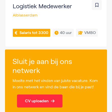
Logistiek Medewerker
Alblasserdam
 Salaris tot 3300
40 uur
VMBO
Sluit je aan bij ons
netwerk
Moeite met het vinden van juiste vacature. Kom
in ons netwerk en vind de baan die bij je past!
CV uploaden