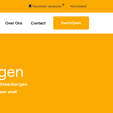
0
Favorieten vacatures
Kennisbank
Inschrijven
Over Ons
Contact
rhaal
Partners
rgen
 Steenbergen.
eer snel!