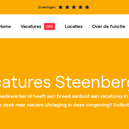
Ervaringen
Home
Vacatures
Locaties
Over de functie
e vacatures
Dordrecht
Vacatures per functie
Hardinxveld-Giessendam
Ons ve
Alblasserdam
Barendrecht
Vacatures per locatie
IJsselstein
Rotterdam
atures Steenbe
Roosendaal
Nieuwegein
dewerker.nl heeft een breed aanbod aan vacatures in
op zoek naar nieuwe uitdaging in deze omgeving? Sollicit