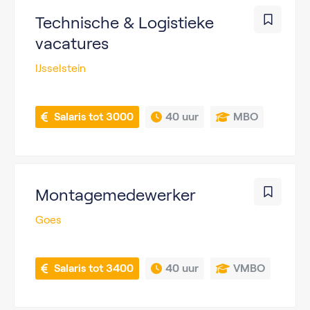
Technische & Logistieke
vacatures
IJsselstein
 Salaris tot 3000
40 uur
MBO
Montagemedewerker
Goes
 Salaris tot 3400
40 uur
VMBO