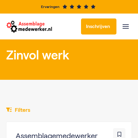
Ervaringen
Inschrijven
Zinvol werk
Filters
Assemblagemedewerker