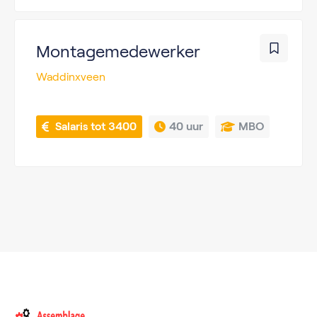
Montagemedewerker
Waddinxveen
 Salaris tot 3400
40 uur
MBO